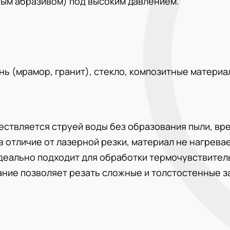
вым абразивом) под высоким давлением.
ень (мрамор, гранит), стекло, композитные материа
ствляется струей воды без образования пыли, вр
 отличие от лазерной резки, материал не нагревае
деально подходит для обработки термочувствител
ние позволяет резать сложные и толстостенные з