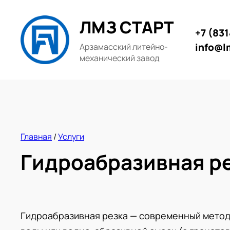
ЛМЗ СТАРТ
+7 (83
info@l
Арзамасский литейно-
механический завод
Главная
/
Услуги
Гидроабразивная р
Гидроабразивная резка — современный метод 