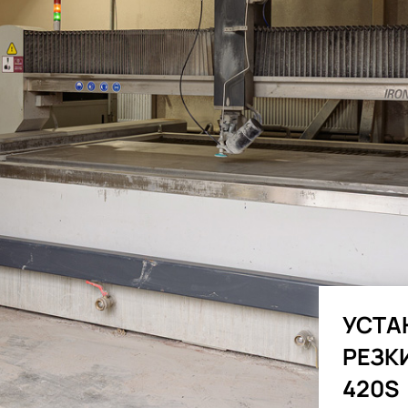
УСТА
РЕЗК
420S