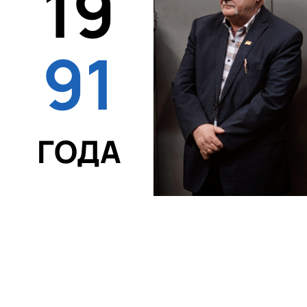
19
91
ГОДА