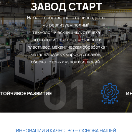
ЗАВОД СТАРТ
На базе собственного производства
мы реализуем полный
технологический цикл: отливка
заготовок из цветных металлов и
пластмасс, механическая обработка
металла разных марок и сплавов,
сборка готовых узлов и изделий.
01
ЙЧИВОЕ РАЗВИТИЕ
ИНН
ИННОВАЦИИ И КАЧЕСТВО — ОСНОВА НАШЕЙ