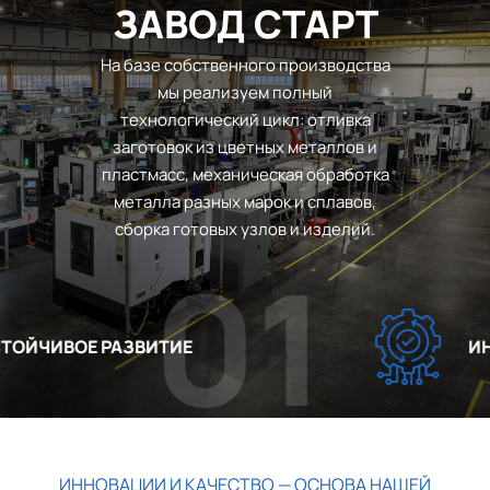
ЗАВОД СТАРТ
На базе собственного производства
мы реализуем полный
технологический цикл: отливка
заготовок из цветных металлов и
пластмасс, механическая обработка
металла разных марок и сплавов,
сборка готовых узлов и изделий.
01
ОЙЧИВОЕ РАЗВИТИЕ
ИНН
ИННОВАЦИИ И КАЧЕСТВО — ОСНОВА НАШЕЙ