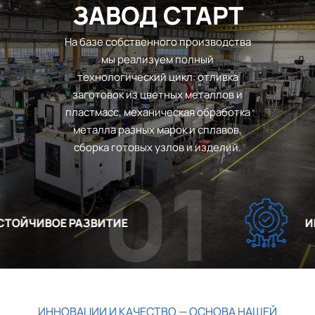
ЗАВОД СТАРТ
На базе собственного производства
мы реализуем полный
технологический цикл: отливка
заготовок из цветных металлов и
пластмасс, механическая обработка
металла разных марок и сплавов,
сборка готовых узлов и изделий.
01
ОЙЧИВОЕ РАЗВИТИЕ
ИНН
ИННОВАЦИИ И КАЧЕСТВО — ОСНОВА НАШЕЙ