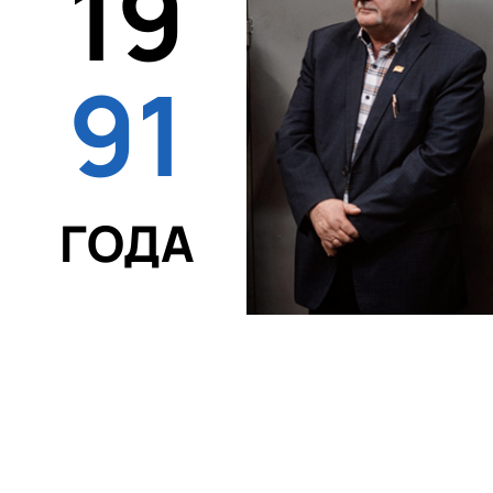
19
91
ГОДА