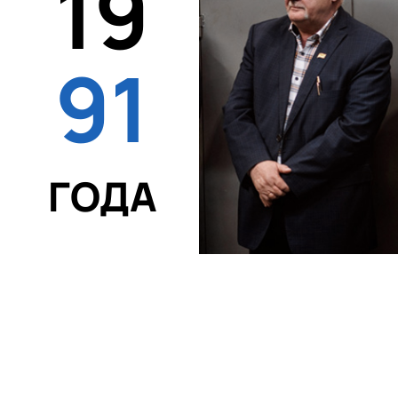
19
91
ГОДА