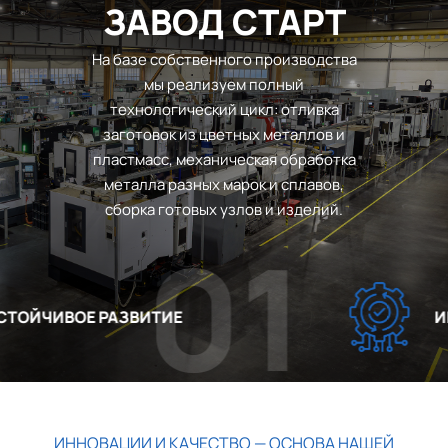
ЗАВОД СТАРТ
На базе собственного производства
мы реализуем полный
технологический цикл: отливка
заготовок из цветных металлов и
пластмасс, механическая обработка
металла разных марок и сплавов,
сборка готовых узлов и изделий.
01
ОЙЧИВОЕ РАЗВИТИЕ
ИНН
ИННОВАЦИИ И КАЧЕСТВО — ОСНОВА НАШЕЙ