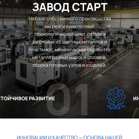
ЗАВОД СТАРТ
На базе собственного производства
мы реализуем полный
технологический цикл: отливка
заготовок из цветных металлов и
пластмасс, механическая обработка
металла разных марок и сплавов,
сборка готовых узлов и изделий.
01
ОЙЧИВОЕ РАЗВИТИЕ
ИНН
ИННОВАЦИИ И КАЧЕСТВО — ОСНОВА НАШЕЙ