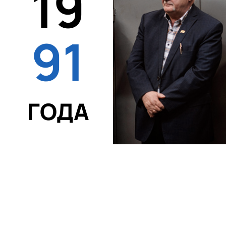
19
91
ГОДА