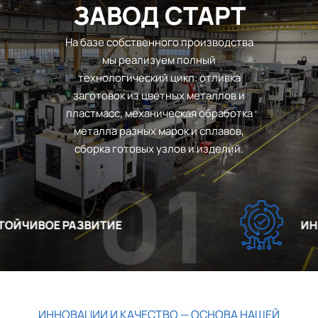
ЗАВОД СТАРТ
На базе собственного производства
мы реализуем полный
технологический цикл: отливка
заготовок из цветных металлов и
пластмасс, механическая обработка
металла разных марок и сплавов,
сборка готовых узлов и изделий.
01
ЙЧИВОЕ РАЗВИТИЕ
ИННО
ИННОВАЦИИ И КАЧЕСТВО — ОСНОВА НАШЕЙ