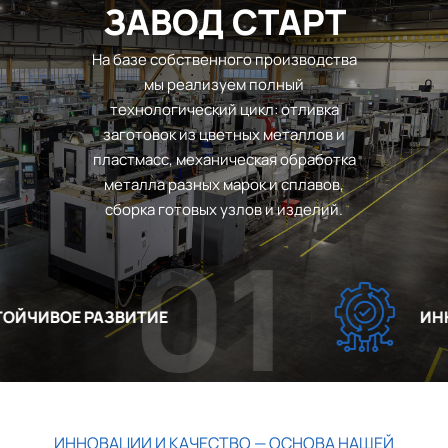
ЗАВОД СТАРТ
На базе собственного производства
мы реализуем полный
технологический цикл: отливка
заготовок из цветных металлов и
пластмасс, механическая обработка
металла разных марок и сплавов,
сборка готовых узлов и изделий.
01
ЙЧИВОЕ РАЗВИТИЕ
ИННО
ИННОВАЦИИ И КАЧЕСТВО — ОСНОВА НАШЕЙ