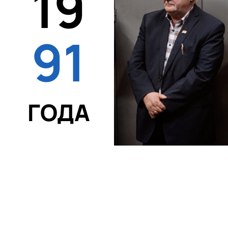
19
91
ГОДА