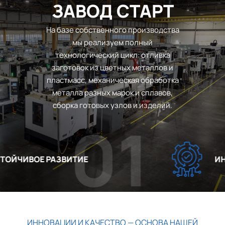
ЗАВОД СТАРТ
На базе собственного производства
мы реализуем полный
технологический цикл: отливка
заготовок из цветных металлов и
пластмасс, механическая обработка
металла разных марок и сплавов,
сборка готовых узлов и изделий.
01
ЙЧИВОЕ РАЗВИТИЕ
ИНН
ИННОВАЦИИ И КАЧЕСТВО — ОСНОВА НАШЕЙ