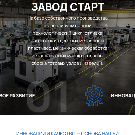
ЗАВОД СТАРТ
На базе собственного производства
мы реализуем полный
технологический цикл: отливка
заготовок из цветных металлов и
пластмасс, механическая обработка
металла разных марок и сплавов,
сборка готовых узлов и изделий.
01
Е РАЗВИТИЕ
ИННОВАЦИИ
ИННОВАЦИИ И КАЧЕСТВО — ОСНОВА НАШЕЙ