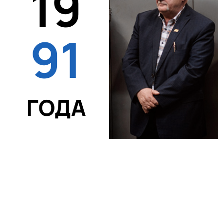
19
91
ГОДА