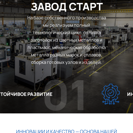
ЗАВОД СТАРТ
На базе собственного производства
мы реализуем полный
технологический цикл: отливка
заготовок из цветных металлов и
пластмасс, механическая обработка
металла разных марок и сплавов,
сборка готовых узлов и изделий.
01
ЙЧИВОЕ РАЗВИТИЕ
ИНН
ИННОВАЦИИ И КАЧЕСТВО — ОСНОВА НАШЕЙ