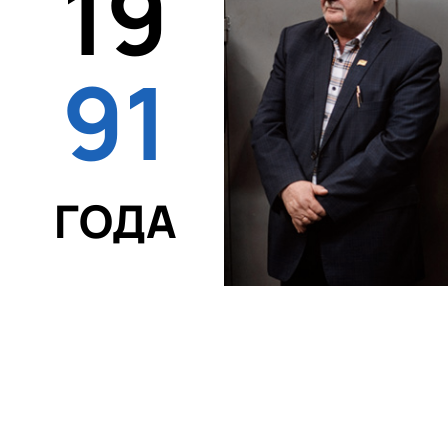
19
91
ГОДА