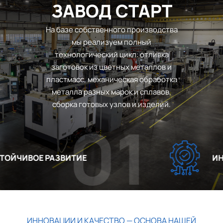
ЗАВОД СТАРТ
На базе собственного производства
мы реализуем полный
технологический цикл: отливка
заготовок из цветных металлов и
пластмасс, механическая обработка
металла разных марок и сплавов,
сборка готовых узлов и изделий.
01
ЙЧИВОЕ РАЗВИТИЕ
ИННО
ИННОВАЦИИ И КАЧЕСТВО — ОСНОВА НАШЕЙ