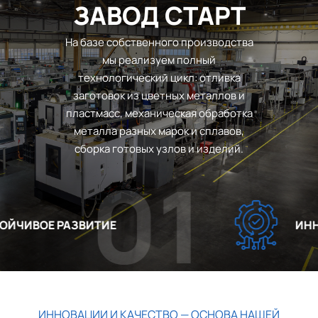
ЗАВОД СТАРТ
На базе собственного производства
мы реализуем полный
технологический цикл: отливка
заготовок из цветных металлов и
пластмасс, механическая обработка
металла разных марок и сплавов,
сборка готовых узлов и изделий.
01
ЧИВОЕ РАЗВИТИЕ
ИННОВ
ИННОВАЦИИ И КАЧЕСТВО — ОСНОВА НАШЕЙ