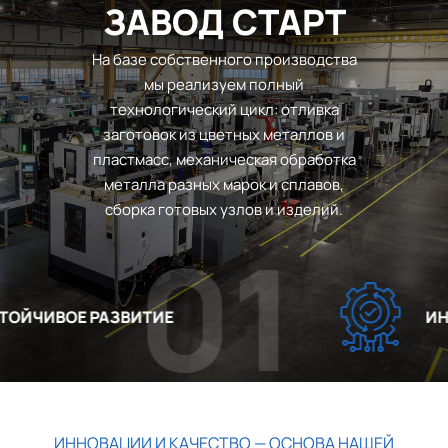
ЗАВОД СТАРТ
На базе собственного производства
мы реализуем полный
технологический цикл: отливка
заготовок из цветных металлов и
пластмасс, механическая обработка
металла разных марок и сплавов,
сборка готовых узлов и изделий.
01
ЙЧИВОЕ РАЗВИТИЕ
ИННО
ИННОВАЦИИ И КАЧЕСТВО — ОСНОВА НАШЕЙ