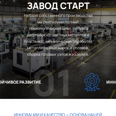
ЗАВОД СТАРТ
На базе собственного производства
мы реализуем полный
технологический цикл: отливка
заготовок из цветных металлов и
пластмасс, механическая обработка
металла разных марок и сплавов,
сборка готовых узлов и изделий.
01
ЧИВОЕ РАЗВИТИЕ
ИННОВ
ИННОВАЦИИ И КАЧЕСТВО — ОСНОВА НАШЕЙ