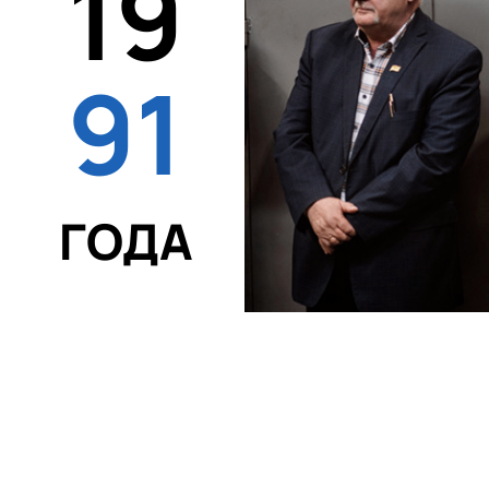
19
91
ГОДА