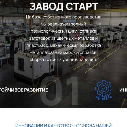
ЗАВОД СТАРТ
На базе собственного производства
мы реализуем полный
технологический цикл: отливка
заготовок из цветных металлов и
пластмасс, механическая обработка
металла разных марок и сплавов,
сборка готовых узлов и изделий.
01
ЙЧИВОЕ РАЗВИТИЕ
ИННО
ИННОВАЦИИ И КАЧЕСТВО — ОСНОВА НАШЕЙ