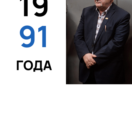
19
91
ГОДА