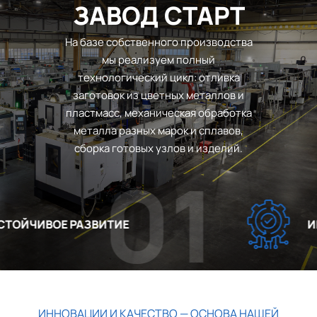
ЗАВОД СТАРТ
На базе собственного производства
мы реализуем полный
технологический цикл: отливка
заготовок из цветных металлов и
пластмасс, механическая обработка
металла разных марок и сплавов,
сборка готовых узлов и изделий.
01
ОЙЧИВОЕ РАЗВИТИЕ
ИНН
ИННОВАЦИИ И КАЧЕСТВО — ОСНОВА НАШЕЙ