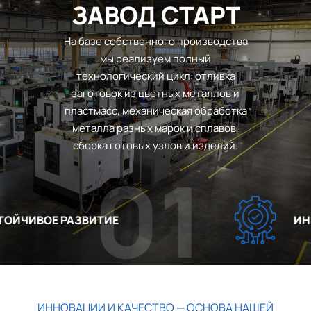
ЗАВОД СТАРТ
На базе собственного производства
мы реализуем полный
технологический цикл: отливка
заготовок из цветных металлов и
пластмасс, механическая обработка
металла разных марок и сплавов,
сборка готовых узлов и изделий.
01
ЙЧИВОЕ РАЗВИТИЕ
ИННО
ИННОВАЦИИ И КАЧЕСТВО — ОСНОВА НАШЕЙ