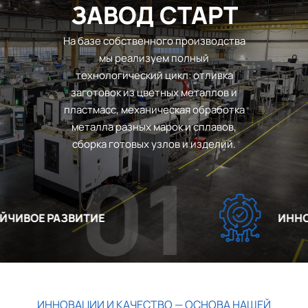
ЗАВОД СТАРТ
На базе собственного производства
мы реализуем полный
технологический цикл: отливка
заготовок из цветных металлов и
пластмасс, механическая обработка
металла разных марок и сплавов,
сборка готовых узлов и изделий.
01
ИВОЕ РАЗВИТИЕ
ИННОВА
ИННОВАЦИИ И КАЧЕСТВО — ОСНОВА НАШЕЙ