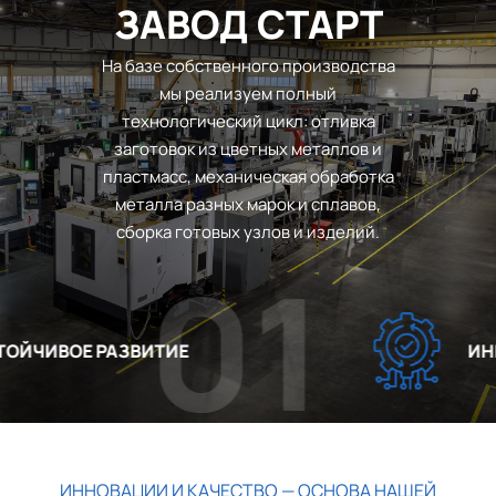
ЗАВОД СТАРТ
На базе собственного производства
мы реализуем полный
технологический цикл: отливка
заготовок из цветных металлов и
пластмасс, механическая обработка
металла разных марок и сплавов,
сборка готовых узлов и изделий.
01
ЙЧИВОЕ РАЗВИТИЕ
ИННО
ИННОВАЦИИ И КАЧЕСТВО — ОСНОВА НАШЕЙ