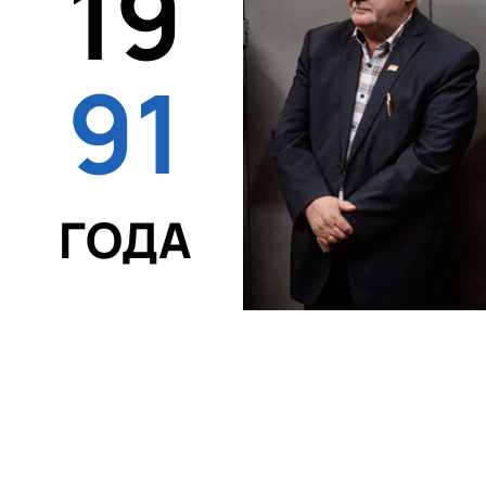
19
91
ГОДА