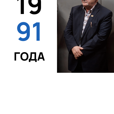
19
91
ГОДА