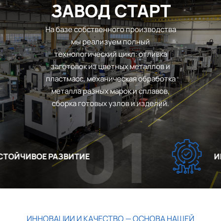
ЗАВОД СТАРТ
На базе собственного производства
мы реализуем полный
технологический цикл: отливка
заготовок из цветных металлов и
пластмасс, механическая обработка
металла разных марок и сплавов,
сборка готовых узлов и изделий.
01
ОЙЧИВОЕ РАЗВИТИЕ
ИНН
ИННОВАЦИИ И КАЧЕСТВО — ОСНОВА НАШЕЙ