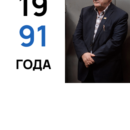
19
91
ГОДА