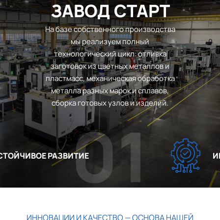
ЗАВОД СТАРТ
На базе собственного производства
мы реализуем полный
технологический цикл: отливка
заготовок из цветных металлов и
пластмасс, механическая обработка
металла разных марок и сплавов,
сборка готовых узлов и изделий.
01
ОЙЧИВОЕ РАЗВИТИЕ
ИНН
ИННОВАЦИИ И КАЧЕСТВО — ОСНОВА НАШЕЙ