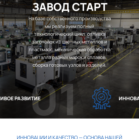
ЗАВОД СТАРТ
На базе собственного производства
мы реализуем полный
технологический цикл: отливка
заготовок из цветных металлов и
пластмасс, механическая обработка
металла разных марок и сплавов,
сборка готовых узлов и изделий.
01
ОЕ РАЗВИТИЕ
ИННОВАЦИ
ИННОВАЦИИ И КАЧЕСТВО — ОСНОВА НАШЕЙ