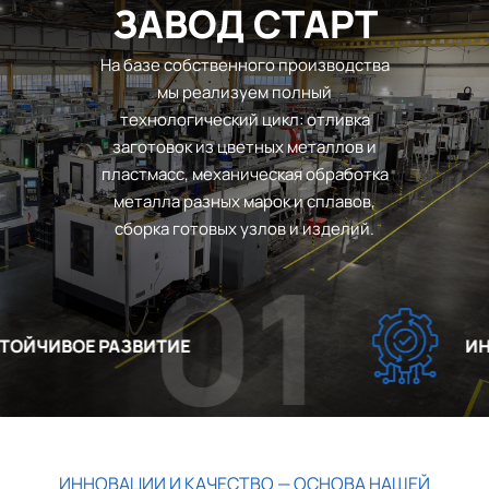
ЗАВОД СТАРТ
На базе собственного производства
мы реализуем полный
технологический цикл: отливка
заготовок из цветных металлов и
пластмасс, механическая обработка
металла разных марок и сплавов,
сборка готовых узлов и изделий.
01
ЙЧИВОЕ РАЗВИТИЕ
ИННО
ИННОВАЦИИ И КАЧЕСТВО — ОСНОВА НАШЕЙ