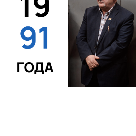
19
91
ГОДА