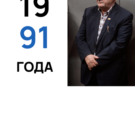
19
91
ГОДА