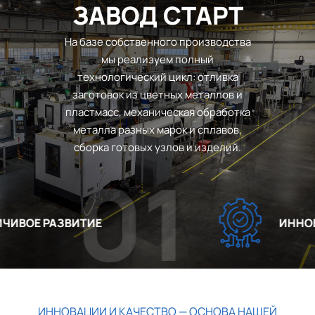
ЗАВОД СТАРТ
На базе собственного производства
мы реализуем полный
технологический цикл: отливка
заготовок из цветных металлов и
пластмасс, механическая обработка
металла разных марок и сплавов,
сборка готовых узлов и изделий.
01
ВОЕ РАЗВИТИЕ
ИННОВА
ИННОВАЦИИ И КАЧЕСТВО — ОСНОВА НАШЕЙ